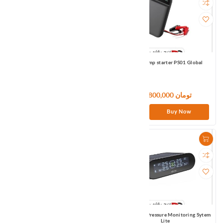
70mai hardware Kit Midrive UP02
70mai jump starter PS01 Global
10,800,000 تومان
4,980,000 تومان
Buy Now
Buy Now
70mai Jump Starter PS02 US
70mai Tire Pressure Monitoring Sytem
Lite