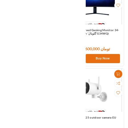
Xiaomi 23.8inch Desktop Monitor 1C
Xiaomi Curved Gaming Monitor 34-
Inch 'گلوبال G34WQi
48,600,000 تومان
23,640,000 تومان
Buy Now
Buy Now
IMI IPC016 Dome Camera Global
IMI IPC025 outdoor camera EU