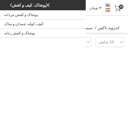
پوشاک، کیف و کفش
(0)
پوشاک و کفش مردانه
اندروید باکس
کیف، کوله، چمدان و ساک
اندروید باکس
/
/
/
سیستم‌های صوتی، تصویری
صوتی و تصویری
خانه
پوشاک و کفش زنانه
Filter
10
نمایش
موقعیت
پخش کننده تلویزیون شیائومی مدل Mi TV
Box S
11,400,000 تومان