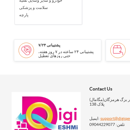
خودرو و سایر وسایل نقلیه
سلامت و پزشکی
پارچه
پشتیبانی ۷/۲۴
پشتیبانی ۲۴ ساعته در ۷ روز هفته،
حتی روزهای تعطیل
Contact Us
ر بزگ هرمزگان(مگامال)
پلاک 138
support@digiqe
ایمیل:
تلفن: 09044229077