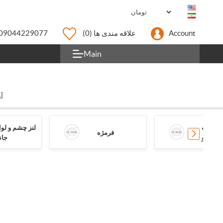
Account
علاقه مندی ها
(0)
09044229077
Main
آ
و لمینت
لنز چشم و لوا
فرمژه
 و ابرو
جان