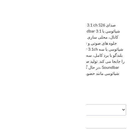
ساندبار شیائومی 3.1 کاناله مدل Xiaomi Soundbar 3.1 ch S26 صدای
استریو 3.1 برای یک تجربه شنیداری همه جانبه Soundbar شیائومی با 3.1
کانال، محلی سازی و وضوح صدا را برای ویدیوهای سه بعدی و چند لایه و
جلوه های صوتی و تصویری برجسته بهبود می بخشد. هفت درایور صوتی
جداگانه برای صدا با وضوح فوق العاده بالا Soundbar 3.1ch شیائومی با سه
بلندگو با برد کامل، سه توییتر و یک ووفر ایستاده مرزهای طراحی آکوستیک
را جابجا می کند. تولید صدای دقیق، حساس حتی به ظریف ترین تغییرات. چه
در حال گوش دادن به موسیقی و چه در حال تماشای یک فیلم، Soundbar
3.1ch شیائومی مانند حضور شخصی است. با حداکثر توان 430 وات*، هر
ضربان را احساس می کنید.
DSPXI-109
شناسه کالا در انبار:
ورژن
گارانتی