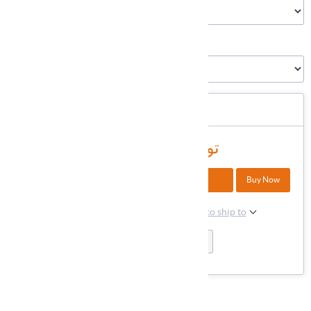
زمان ارسال
دسترسی:
موجود نیست
44,280,000 تومان
+
Buy Now
افزودن به سبد خرید
-
Please select the address you want to ship to
Supported cards