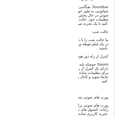
هنگامی که حالت صدای هوش مصنوعی فعال است، Soundbar
3.1ch شیائومی به طور خودکار بهترین تنظیمات را برای محتوای
صوتی در حال پخش در آن زمان تنظیم می کند. بدون نیاز به تغییر
تنظیمات خود، حالت صدای هوش مصنوعی را با یک ضربه فعال
کنید تا یک تجربه صوتی فوق العاده را در یک لحظه تجربه کنید.
حالت شب
ما حالت شب را با در نظر گرفتن شما طراحی کردیم. تا دیر وقت
در یک فیلم غوطه ور شوید، بدون اینکه نگران بیدار شدن کسی
باشید.
کنترل از راه دور هوشمند برای استفاده آسان و کاربردی
حوصله بلند شدن از مبل را ندارید؟ مشکلی نیست Xiaomi
Soundbar 3.1ch دارای یک کنترل از راه دور با برچسب واضح
برای تنظیمات ساده و آسان است. بین حالت های مختلف صدا
جابجا شوید و کانال ورودی سیگنال خود را تنها با یک ضربه انتخاب
کنید.
پورت های صوتی متعدد برای گزینه های مختلف گوش دادن
پورت های صوتی برای همه دستگاه های شما، اتصال به تلویزیون،
رایانه، کنسول های بازی و موارد دیگر. گزینه های متعدد برای
تجربه کاربری ساده و لذت بخش تر.