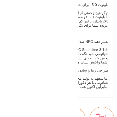
بلوتوث 5.0، برای خروجی صدای پایدار به صورت بی سیم
دیگر هیچ زحمتی از اتصالات سیمی مزاحم ندارید، ساندبار
شیائومی 3.1ch با بلوتوث 5.0 عرضه می شود. اتصال با سرعت
بالا، پایدار، تاخیر کم و ضد تداخل. اتصالات بی سیم ساده، بلیط
برنده شما برای یک تجربه صوتی برجسته.
صدای خود را با فناوری NFC تغییر دهید
دستگاه هوشمند خود را در محدوده NFC Soundbar 3.1ch
شیائومی خود نگه دارید تا ساندبار بتواند صدا را از دستگاه شما
پخش کند. صدای استریو غنی در یک لحظه، ساندبار فوراً به دستگاه
شما واکنش نشان می دهد.
طراحی زیبا و ساده، مناسب برای هر محیطی
ما متعهد به تولید محصولاتی با طراحی زیبا برای خانه شما هستیم.
Soundbar 3.1ch شیائومی با هر دکوراسیونی کاملاً مطابقت دارد،
بنابراین اکنون همه می توانند از صدای با کیفیت بالا لذت ببرند.