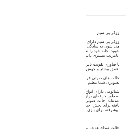
Full Description
Reviews
ووفر بی سیم
ووفر بی سیم دارای منبع تغذیه مستقل است و به راحتی تنظیم
می شود. به سادگی روشن و به طور خودکار به شبکه خود متصل
شوید. خانه خود را تمیز و مرتب نگه دارید بدون اینکه سیم های
نامرتب بیشتری داشته باشید.
با فناوری تقویت باس معکوس فاز، ووفر 6.5 اینچی قادر به ارائه
عمق بیشتر و جهش بیشتر برای تجربه صوتی فراگیرتر است.
حالت های صوتی فراوانی که متناسب با نیازهای مختلف صوتی و
تصویری شما تنظیم شده است
Soundbar 3.1ch شیائومی دارای انواع حالت‌های صوتی است که
به طور حرفه‌ای برای پاسخگویی به نیازهای صوتی مختلف طراحی
شده‌اند. حالت صوتی مناسب خود را بیابید، چه به دنبال وضوح بهبود
یافته برای پخش اخبار باشید و چه به دنبال بومی سازی صدای
پیشرفته برای بازی باشید.
حالت صدای هوش مصنوعی