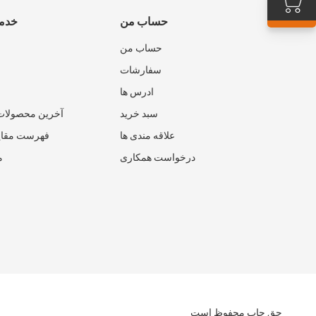
حساب من
خدما
حساب من
سفارشات
ادرس ها
سبد خرید
آخرین محصولات
علاقه مندی ها
فهرست مقای
درخواست همکاری
م
حق چاپ محفوظ است