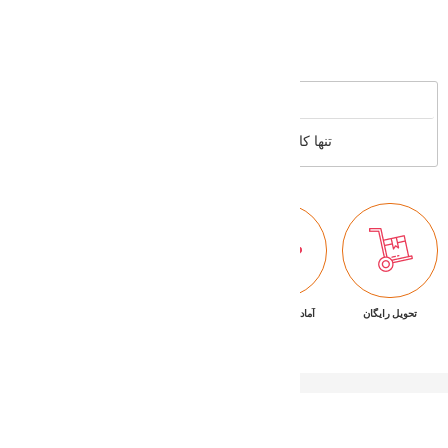
Supported cards
Reviews
تنها کاربران عضو می توانند بررسی خود را بنویسند
تحویل رایگان
آماده تحویل فوری
ضمانت بازگشت کالا
پشتیبانی ۷/۲۴