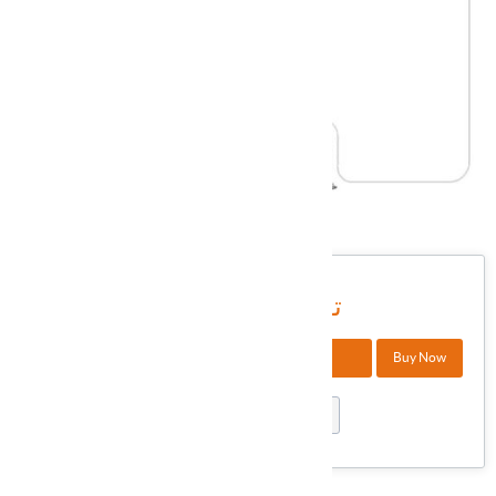
DSAXI-120
شناسه کالا در انبار:
7,800,000 تومان
+
Buy Now
افزودن به سبد خرید
-