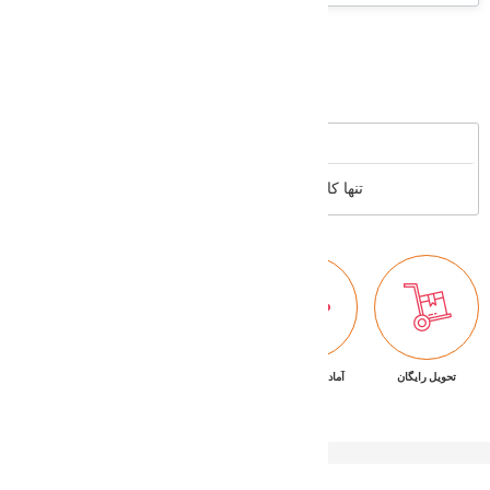
Supported cards
Reviews
تنها کاربران عضو می توانند بررسی خود را بنویسند
تحویل رایگان
آماده تحویل فوری
ضمانت بازگشت کالا
پشتیبانی ۷/۲۴