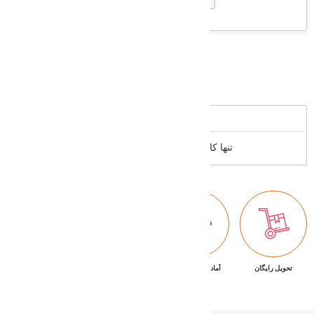
Supported cards
Reviews
تنها کاربران عضو می توانند بررسی خود را بنویسند
تحویل رایگان
آماده تحویل فوری
ضمانت بازگشت کالا
پشتیبانی ۷/۲۴