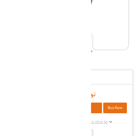
DHAXI-116
شناسه کالا در انبار:
دسترسی:
در انبار
66,600,000 تومان
+
Buy Now
افزودن به سبد خرید
-
Please select the address you want to ship to