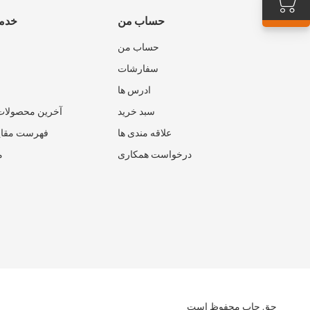
حساب من
خدما
حساب من
سفارشات
ادرس ها
سبد خرید
آخرین محصولات
علاقه مندی ها
فهرست مقای
درخواست همکاری
م
حق چاپ محفوظ است