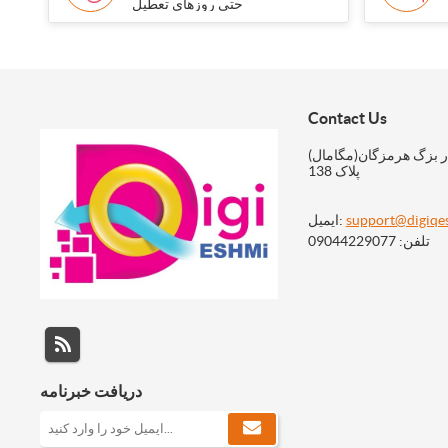
حتی روزهای تعطیل
Contact Us
ر بزگ هرمزگان(مگامال)
پلاک 138
support@digiqe
ایمیل:
تلفن: 09044229077
دریافت خبرنامه