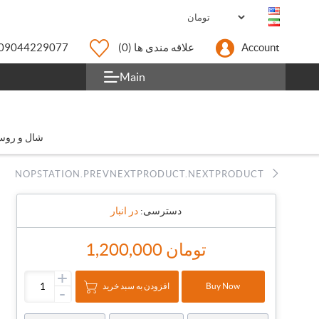
Account
علاقه مندی ها
(0)
09044229077
Main
شال و روس
NOPSTATION.PREVNEXTPRODUCT.NEXTPRODUCT
دسترسی:
در انبار
1,200,000 تومان
+
افزودن به سبد خرید
Buy Now
-