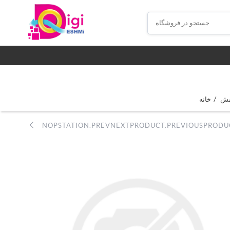
/
فش
خانه
NOPSTATION.PREVNEXTPRODUCT.PREVIOUSPRODU