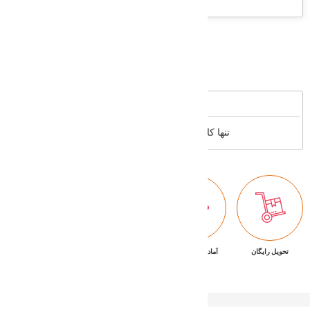
Supported cards
Reviews
تنها کاربران عضو می توانند بررسی خود را بنویسند
تحویل رایگان
آماده تحویل فوری
ضمانت بازگشت کالا
پشتیبانی ۷/۲۴