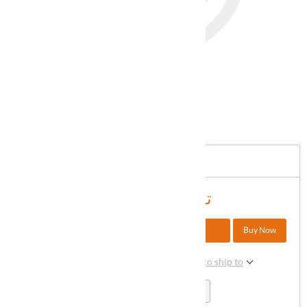
R8689
شناسه کالا در انبار:
دسترسی:
در انبار
3,000,000 تومان
+
Buy Now
افزودن به سبد خرید
-
Please select the address you want to ship to