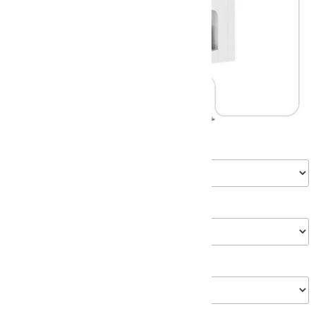
*
رنگ
ورژن
گارانتی