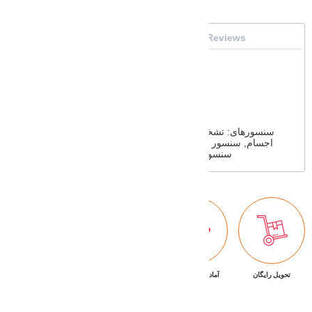
Full Description
Specifications
Reviews
وزن: 3.67 کیلوگرم
توان: 75 وات
قدرت مکش: 6000 پاسکال
مخزن آب تمیز: 4 لیتر
قابلیت تی کشیدن: دارد
متراژ قابل پوشش: 280 متر مربع
سنسورهای: تشخیص ارتفاع, حسگر نور محیط, سنسور تشخیص
اجسام, سنسور تشخیص، سنسور تشخیص دیوار, سنسور لیزری
LDS, سنسور مسیریابی, سنسور نقشه یابی, سنسور
تحویل رایگان
آماده تحویل فوری
ضمانت بازگشت کالا
پشتیبانی ۷/۲۴