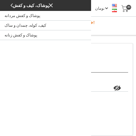
پوشاک، کیف و کفش
(0)
پوشاک و کفش مردانه
خوش آمدید، لطفا ثبت نام کنید!
کیف، کوله، چمدان و ساک
ورود
/
خانه
پوشاک و کفش زنانه
اعضاء فروشگاه
ایمیل:
کلمه عبور:
مرا به خاطر بسپار؟
رمز خود را فراموش کرده اید؟
ورود به سیستم