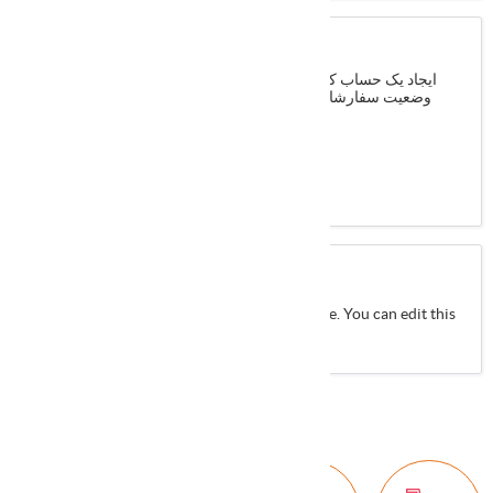
مشتری جدید
ایجاد یک حساب کاربری در نرم افزار شما قادر خواهید بود سریعتر،
وضعیت سفارشات خود را بروزرسانی و در سابقه حساب خود نگه
دارید
ثبت نام
About login / registration
Put your login / registration information here. You can edit this
in the admin site.