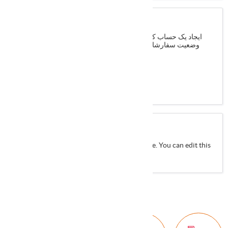
مشتری جدید
ایجاد یک حساب کاربری در نرم افزار شما قادر خواهید بود سریعتر،
وضعیت سفارشات خود را بروزرسانی و در سابقه حساب خود نگه
دارید
ثبت نام
About login / registration
Put your login / registration information here. You can edit this
in the admin site.