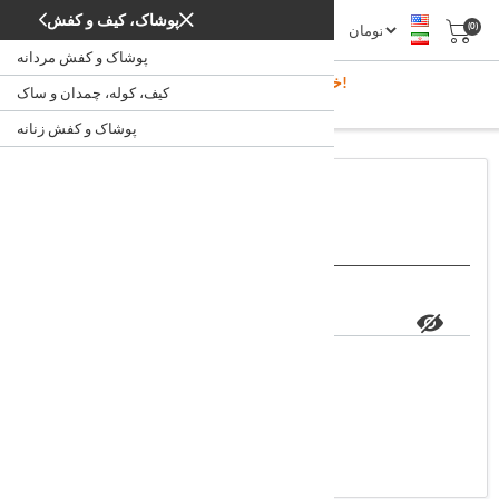
پوشاک، کیف و کفش
(0)
پوشاک و کفش مردانه
خوش آمدید، لطفا ثبت نام کنید!
کیف، کوله، چمدان و ساک
ورود
/
خانه
پوشاک و کفش زنانه
اعضاء فروشگاه
ایمیل:
کلمه عبور:
مرا به خاطر بسپار؟
رمز خود را فراموش کرده اید؟
ورود به سیستم